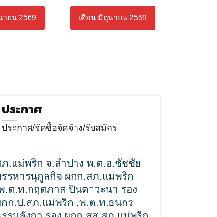
ถุนายน 2569
เดือน มิถุนายน 2569
ประกาศ
ประกาศ/จัดซื้อจัดจ้าง/รับสมัคร
สภ.แม่พริก จ.ลำปาง พ.ต.อ.ชัชชัย
บรรหารนุกูลกิจ ผกก.สภ.แม่พริก
,พ.ต.ท.กฤตภาส ปินตาวะนา รอง
ผกก.ป.สภ.แม่พริก ,พ.ต.ท.ธนกร
ธรรมลังกา รอง ผกก.สส สภ.แม่พริก ,