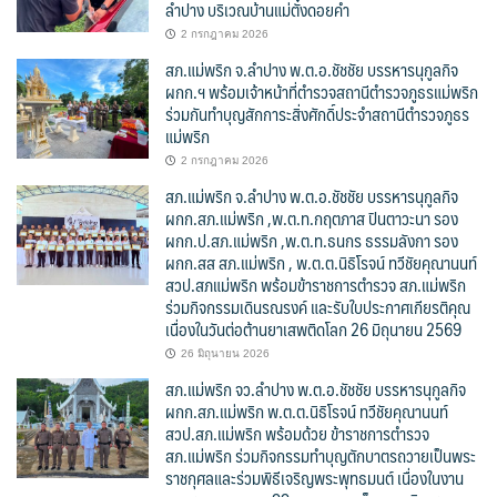
ลำปาง บริเวณบ้านแม่ตั๋งดอยคำ
2 กรกฎาคม 2026
สภ.แม่พริก จ.ลำปาง พ.ต.อ.ชัชชัย บรรหารนุกูลกิจ
ผกก.ฯ พร้อมเจ้าหน้าที่ตำรวจสถานีตำรวจภูธรแม่พริก
ร่วมกันทำบุญสักการะสิ่งศักดิ์ประจำสถานีตำรวจภูธร
แม่พริก
2 กรกฎาคม 2026
สภ.แม่พริก จ.ลำปาง พ.ต.อ.ชัชชัย บรรหารนุกูลกิจ
ผกก.สภ.แม่พริก ,พ.ต.ท.กฤตภาส ปินตาวะนา รอง
ผกก.ป.สภ.แม่พริก ,พ.ต.ท.ธนกร ธรรมลังกา รอง
ผกก.สส สภ.แม่พริก , พ.ต.ต.นิธิโรจน์ ทวีชัยคุณานนท์
สวป.สภแม่พริก พร้อมข้าราชการตำรวจ สภ.แม่พริก
ร่วมกิจกรรมเดินรณรงค์ และรับใบประกาศเกียรติคุณ
เนื่องในวันต่อต้านยาเสพติดโลก 26 มิถุนายน 2569
26 มิถุนายน 2026
สภ.แม่พริก จว.ลำปาง พ.ต.อ.ชัชชัย บรรหารนุกูลกิจ
ผกก.สภ.แม่พริก พ.ต.ต.นิธิโรจน์ ทวีชัยคุณานนท์
สวป.สภ.แม่พริก พร้อมด้วย ข้าราชการตำรวจ
สภ.แม่พริก ร่วมกิจกรรมทำบุญตักบาตรถวายเป็นพระ
ราชกุศลและร่วมพิธีเจริญพระพุทธมนต์ เนื่องในงาน